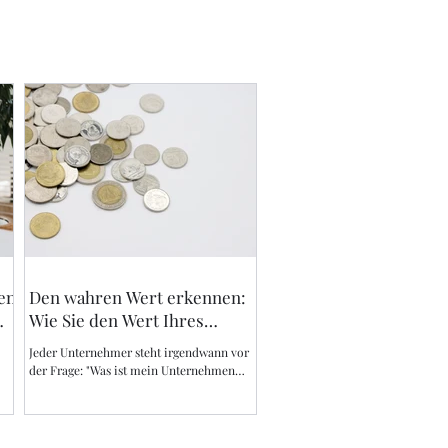
en
Den wahren Wert erkennen:
Wie Sie den Wert Ihres
Unternehmens bestimmen
Jeder Unternehmer steht irgendwann vor
können.
der Frage: "Was ist mein Unternehmen
en
wert?" Diese Frage kann entscheidend
sein, wenn es um...