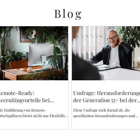
Blog
Remote-Ready:
Umfrage: Herausforderung
ecruitingvorteile bei
der Generation 55+ bei der
emotestellen
Jobsuche
ie Einführung von Remote-
Diese Umfrage zielt darauf ab, die
rbeitsplätzen bietet nicht nur Flexibilität
spezifischen Herausforderungen und
nd Effizienzsteigerungen für Ihr
Bedenken der Generation 55+ im Rahm
estehendes Team, sondern...
ihrer Jobsuche zu verstehen....