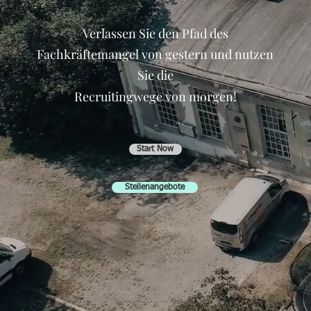
Verlassen Sie den Pfad des
Fachkräftemangel von gestern und nutzen
Sie die
Recruitingwege von morgen!
Start Now
Stellenangebote