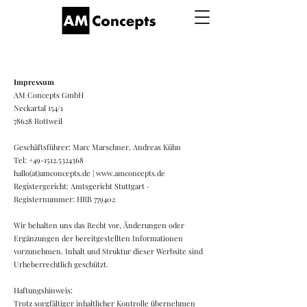
Impressum
AM Concepts GmbH
Neckartal 154/1
78628 Rottweil
Geschäftsführer: Marc Marschner, Andreas Kühn
Tel: +49-1512.5324368
hallo(at)amconcepts.de | www.amconcepts.de
Registergericht: Amtsgericht Stuttgart ·
Registernummer: HRB 779402
Wir behalten uns das Recht vor, Änderungen oder
Ergänzungen der bereitgestellten Informationen
vorzunehmen. Inhalt und Struktur dieser Werbsite sind
Urheberrechtlich geschützt.
Haftungshinweis:
Trotz sorgfältiger inhaltlicher Kontrolle übernehmen